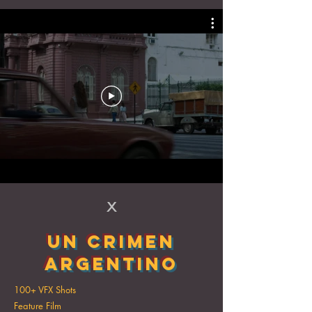
x
UN CRIMEN
ARGENTINO
100+ VFX Shots
Feature Film